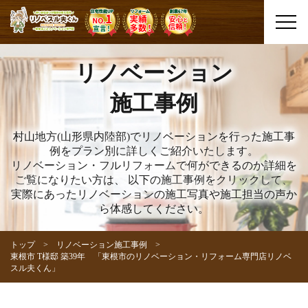
リノベーション
施工事例
村山地方(山形県内陸部)でリノベーションを行った施工事
例をプラン別に詳しくご紹介いたします。
リノベーション・フルリフォームで何ができるのか詳細を
ご覧になりたい方は、
以下の施工事例をクリックして、
実際にあったリノベーションの施工写真や施工担当の声か
ら体感してください。
トップ
リノベーション施工事例
東根市 T様邸 築39年 「東根市のリノベーション・リフォーム専門店リノベ
スル夫くん」