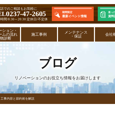
電話でのご相談もお気軽に
0237-47-2605
EL
期間限定
迷っ
最新イベント情報
資料
時間/8:30～20:30 定休日/不定休
ーション・
メンテナンス
ームの流れ
施工事例
会社
・保証
建物診断
ブログ
リノベーションのお役立ち情報をお届けします
？工事内容と節約術を解説