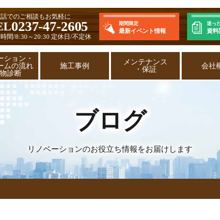
電話でのご相談もお気軽に
0237-47-2605
EL
期間限定
迷っ
最新イベント情報
資料
時間/8:30～20:30 定休日/不定休
ーション・
メンテナンス
ームの流れ
施工事例
会社
・保証
建物診断
ブログ
リノベーションのお役立ち情報をお届けします