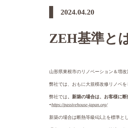
2024.04.20
ZEH基準と
山形県東根市のリノベーション＆増改
弊社では、おもに大規模改修リノベを
弊社では
、新築の場合は、お客様に断
⇨
https://passivehouse-japan.org/
新築の場合は断熱等級6以上を標準と