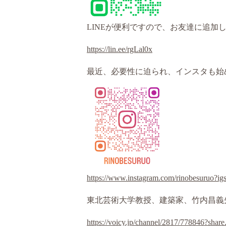
LINEが便利ですので、お友達に追加
https://lin.ee/rgLal0x
最近、必要性に迫られ、インスタも始
https://www.instagram.com/rinobesu
東北芸術大学教授、建築家、竹内昌義先
https://voicy.jp/channel/2817/778846?sh