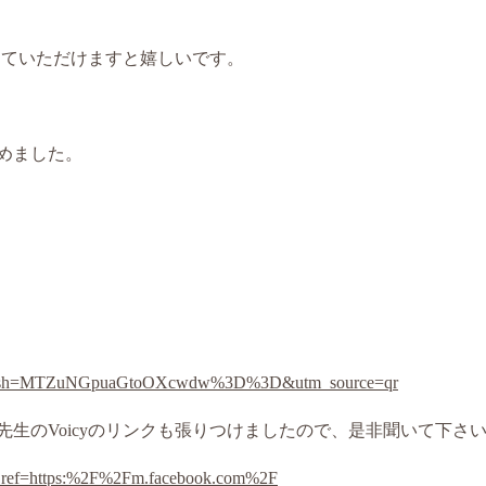
していただけますと嬉しいです。
めました。
ruo?igsh=MTZuNGpuaGtoOXcwdw%3D%3D&utm_source=qr
生のVoicyのリンクも張りつけましたので、是非聞いて下さ
are.ref=https:%2F%2Fm.facebook.com%2F